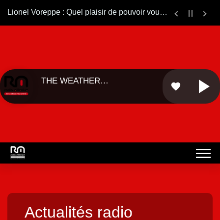
Lionel Voreppe : Quel plaisir de pouvoir vous ré-écouter sur le web.... Bonne continuation ...
THE WEATHER
favorite
GIRLS - ...
Actualités radio